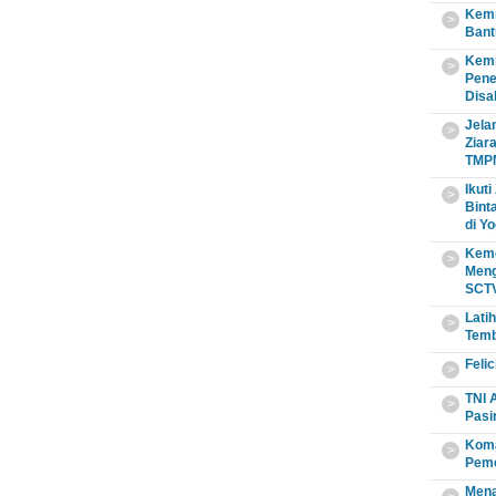
Kemn
>
Bant
Kemn
>
Pene
Disab
Jela
>
Ziar
TMPN
Ikut
>
Bint
di Y
Keme
>
Meng
SCT
Latih
>
Temb
Feli
>
TNI 
>
Pasi
Koma
>
Peme
Mena