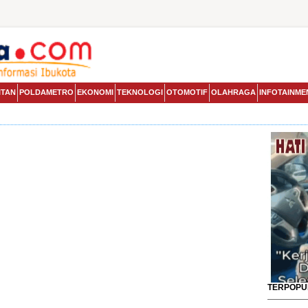
ITAN
POLDAMETRO
EKONOMI
TEKNOLOGI
OTOMOTIF
OLAHRAGA
INFOTAINME
TERPOPU