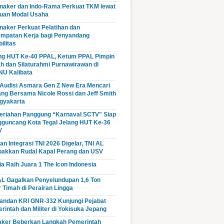
aker dan Indo-Rama Perkuat TKM lewat
uan Modal Usaha
aker Perkuat Pelatihan dan
mpatan Kerja bagi Penyandang
ilitas
ng HUT Ke-40 PPAL, Ketum PPAL Pimpin
ah dan Silaturahmi Purnawirawan di
U Kalibata
i Audisi Asmara Gen Z New Era Mencari
ang Bersama Nicole Rossi dan Jeff Smith
ogyakarta
riahan Panggung “Karnaval SCTV" Siap
guncang Kota Tegal Jelang HUT Ke-36
V
an Integrasi TNI 2026 Digelar, TNI AL
akkan Rudal Kapal Perang dan USV
cia Raih Juara 1 The Icon Indonesia
AL Gagalkan Penyelundupan 1,6 Ton
r Timah di Perairan Lingga
ndan KRI GNR-332 Kunjungi Pejabat
rintah dan Militer di Yokisuka Jepang
ker Beberkan Langkah Pemerintah