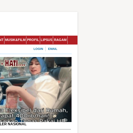
NT
MUSIK&FILM
PROFIL
LIPSUS
RAGAM
LOGIN
EMAIL
LER NASIONAL